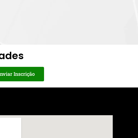
dades
nviar Inscrição