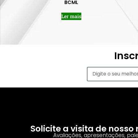
BCML
Ler mais
Insc
Solicite a visita de noss
Avaliações, apresentações, pal