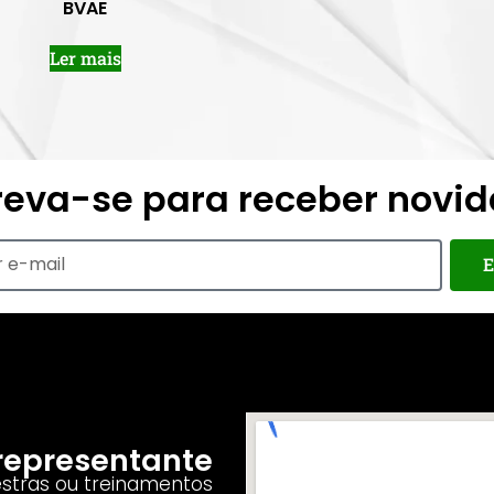
BVAE
Ler mais
reva-se para receber novi
E
o representante
estras ou treinamentos