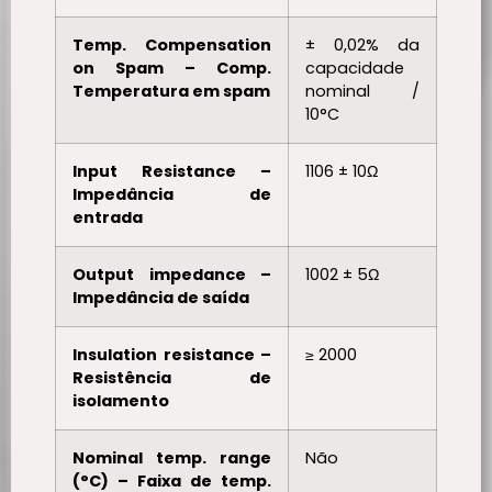
Temp. Compensation
± 0,02% da
on Spam – Comp.
capacidade
Temperatura em spam
nominal /
10°C
Input Resistance –
1106 ± 10Ω
Impedância de
entrada
Output impedance –
1002 ± 5Ω
Impedância de saída
Insulation resistance –
≥ 2000
Resistência de
isolamento
Nominal temp. range
Não
(°C) – Faixa de temp.