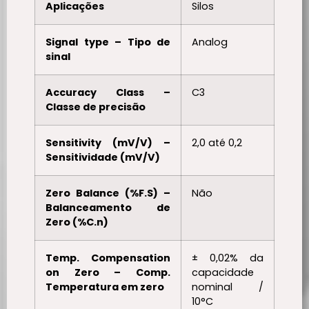
Aplicações
Silos
Signal type – Tipo de
Analog
sinal
Accuracy Class –
C3
Classe de precisão
Sensitivity (mV/V) –
2,0 até 0,2
Sensitividade (mV/V)
Zero Balance (%F.S) –
Não
Balanceamento de
Zero (%C.n)
Temp. Compensation
± 0,02% da
on Zero – Comp.
capacidade
Temperatura em zero
nominal /
10°C