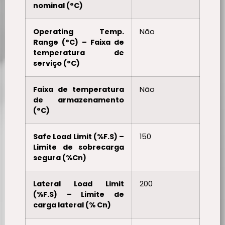
nominal (°C)
Operating Temp.
Não
Range (°C) – Faixa de
temperatura de
serviço (°C)
Faixa de temperatura
Não
de armazenamento
(°C)
Safe Load Limit (%F.S) –
150
Limite de sobrecarga
segura (%Cn)
Lateral Load Limit
200
(%F.S) – Limite de
carga lateral (% Cn)