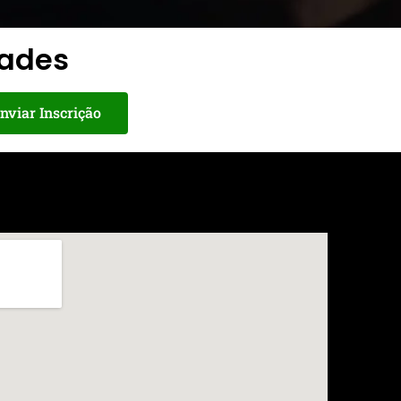
dades
nviar Inscrição