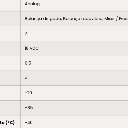
Analog
Balança de gado, Balança rodoviária, Mixer / Fe
4
18 VDC
6.5
4
−20
+85
o (°C)
−40