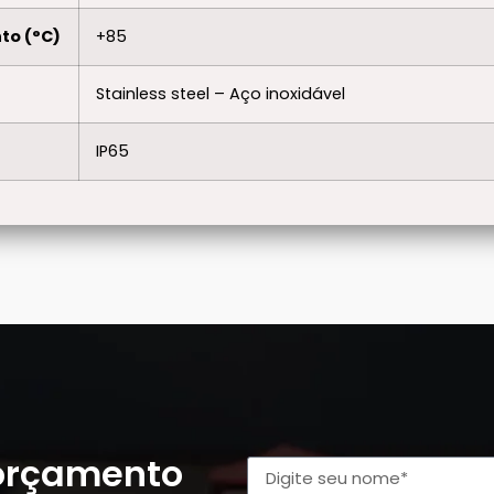
to (°C)
+85
Stainless steel – Aço inoxidável
IP65
 orçamento