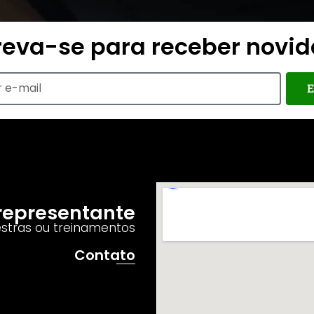
reva-se para receber novi
E
o representante
estras ou treinamentos
Contato