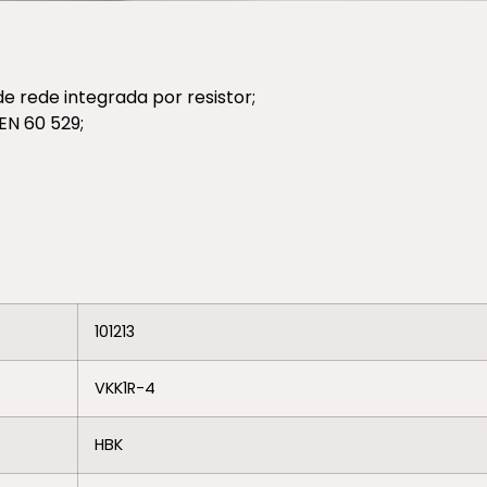
 rede integrada por resistor;
EN 60 529;
101213
VKK1R-4
HBK