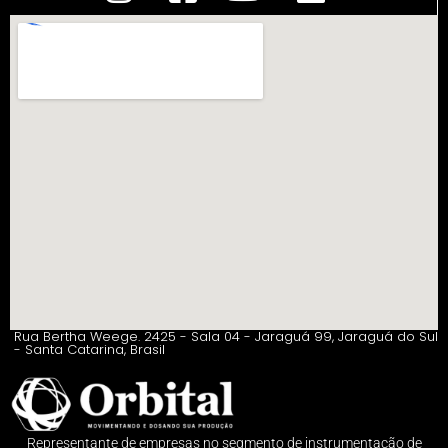
Rua Bertha Weege. 2425 - Sala 04 - Jaraguá 99, Jaraguá do Sul
- Santa Catarina, Brasil
Representante de empresas no segmento de instrumentação de