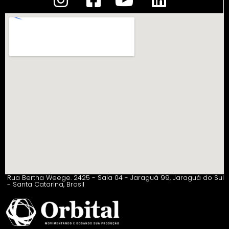
Rua Bertha Weege. 2425 - Sala 04 - Jaraguá 99, Jaraguá do Sul
- Santa Catarina, Brasil