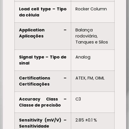
Load cell type – Tipo
Rocker Column
da célula
Application –
Balança
Aplicações
rodoviária,
Tanques e Silos
Signal type – Tipo de
Analog
sinal
Certifications –
ATEX, FM, OIML
Certificações
Accuracy Class –
C3
Classe de precisão
Sensitivity (mV/V) –
2.85 ±0.1 %
Sensitividade