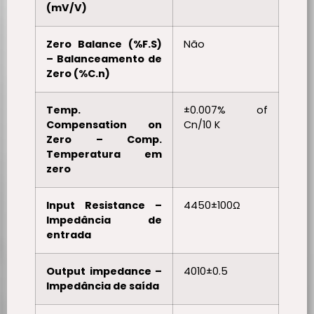
(mV/V)
Zero Balance (%F.S)
Não
– Balanceamento de
Zero (%C.n)
Temp.
±0.007% of
Compensation on
Cn/10 K
Zero – Comp.
Temperatura em
zero
Input Resistance –
4450±100Ω
Impedância de
entrada
Output impedance –
4010±0.5
Impedância de saída