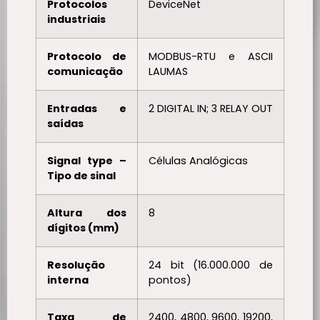
Protocolos
DeviceNet
industriais
Protocolo de
MODBUS-RTU e ASCII
comunicação
LAUMAS
Entradas e
2 DIGITAL IN; 3 RELAY OUT
saídas
Signal type –
Células Analógicas
Tipo de sinal
Altura dos
8
dígitos (mm)
Resolução
24 bit (16.000.000 de
interna
pontos)
Taxa de
2400, 4800, 9600, 19200,