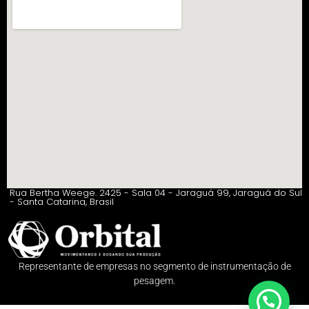
Rua Bertha Weege. 2425 - Sala 04 - Jaraguá 99, Jaraguá do Sul
- Santa Catarina, Brasil
Representante de empresas no segmento de instrumentação de
pesagem.