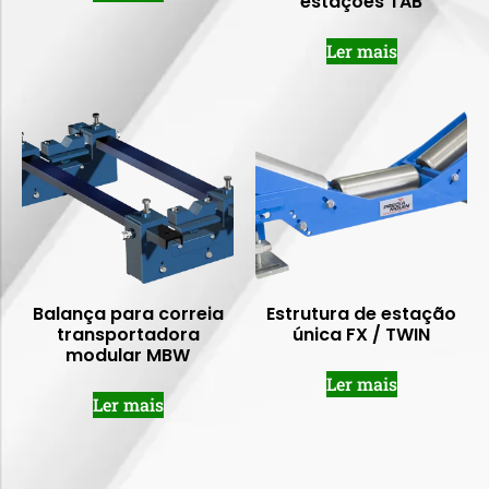
estações TAB
Ler mais
Balança para correia
Estrutura de estação
transportadora
única FX / TWIN
modular MBW
Ler mais
Ler mais