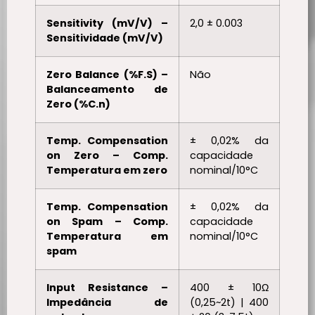
Sensitivity (mV/V) –
2,0 ± 0.003
Sensitividade (mV/V)
Zero Balance (%F.S) –
Não
Balanceamento de
Zero (%C.n)
Temp. Compensation
± 0,02% da
on Zero – Comp.
capacidade
Temperatura em zero
nominal/10°C
Temp. Compensation
± 0,02% da
on Spam – Comp.
capacidade
Temperatura em
nominal/10°C
spam
Input Resistance –
400 ± 10Ω
Impedância de
(0,25~2t) | 400