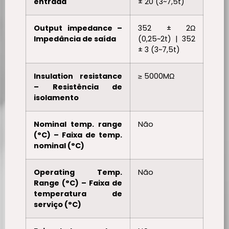
entrada
± 20 (3~7,5t)
Output impedance –
352 ± 2Ω
Impedância de saída
(0,25~2t) | 352
± 3 (3~7,5t)
Insulation resistance
≥ 5000MΩ
– Resistência de
isolamento
Nominal temp. range
Não
(°C) – Faixa de temp.
nominal (°C)
Operating Temp.
Não
Range (°C) – Faixa de
temperatura de
serviço (°C)