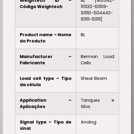
Weightech ID –
BL [401542-
Código Weightech
101120-101109-
101110-504443-
101111-101111]
Product name – Nome
BL
do Produto
Manufacturer –
Berman Load
Fabricante
Cells
Load cell type – Tipo
Shear Beam
da célula
Application –
Tanques e
Aplicações
Silos
Signal type – Tipo de
Analog
sinal