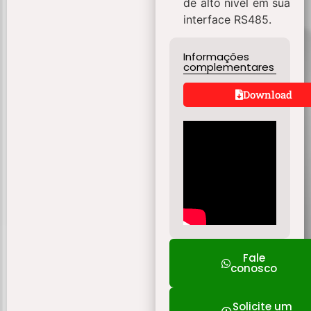
de alto nível em sua
interface RS485.
Informações
complementares
Download
Fale
conosco
Solicite um