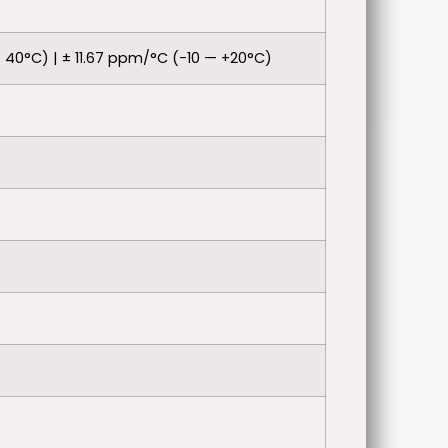
 40°C) | ± 11.67 ppm/°C (-10 — +20°C)