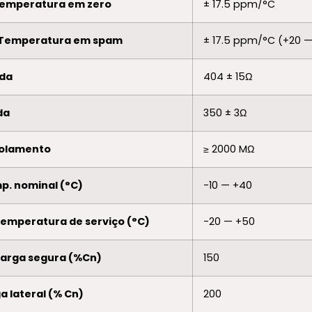
Temperatura em zero
± 17.5 ppm/°C
 Temperatura em spam
± 17.5 ppm/°C (+20 —
ada
404 ± 15Ω
da
350 ± 3Ω
isolamento
≥ 2000 MΩ
p. nominal (°C)
-10 — +40
temperatura de serviço (°C)
-20 — +50
ecarga segura (%Cn)
150
ga lateral (% Cn)
200