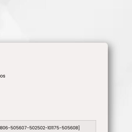
dos
2806-505607-502502-101175-505608]