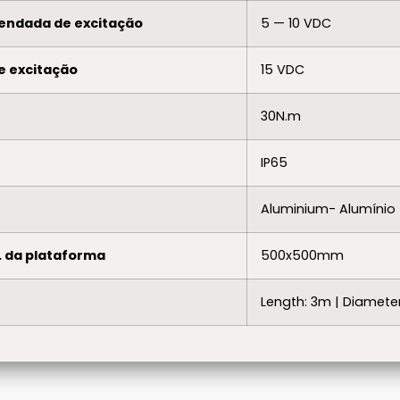
endada de excitação
5 — 10 VDC
e excitação
15 VDC
30N.m
IP65
Aluminium- Alumínio
 da plataforma
500x500mm
Length: 3m | Diamet