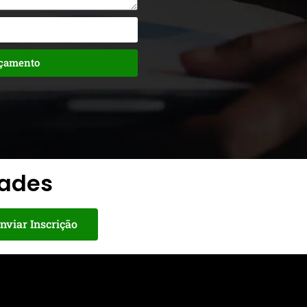
rçamento
dades
nviar Inscrição