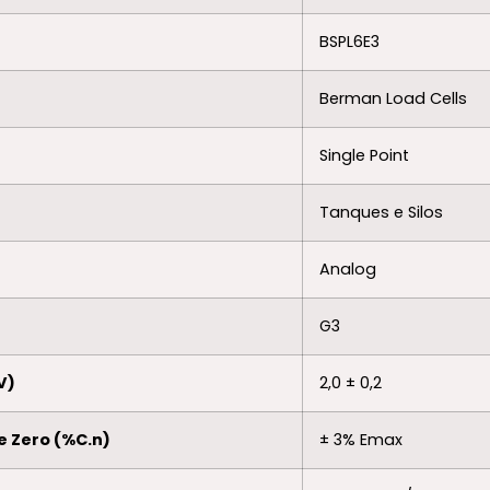
BSPL6E3
Berman Load Cells
Single Point
Tanques e Silos
Analog
G3
V)
2,0 ± 0,2
e Zero (%C.n)
± 3% Emax