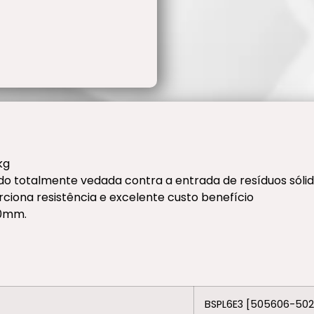
kg
do totalmente vedada contra a entrada de resíduos sóli
ciona resistência e excelente custo benefício
00mm.
BSPL6E3 [505606-50