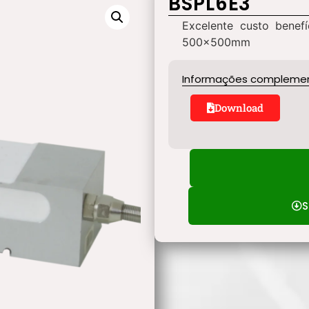
BSPL6E3
Excelente custo benef
500x500mm
Informações compleme
Download
S