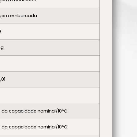
gem embarcada
0
og
,01
% da capacidade nominal/10°C
% da capacidade nominal/10°C