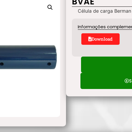
BVAE
Célula de carga Berma
Informações compleme
Download
S