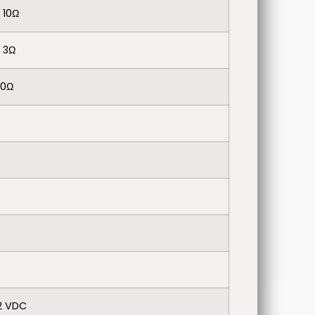
 10Ω
 3Ω
00Ω
12 VDC