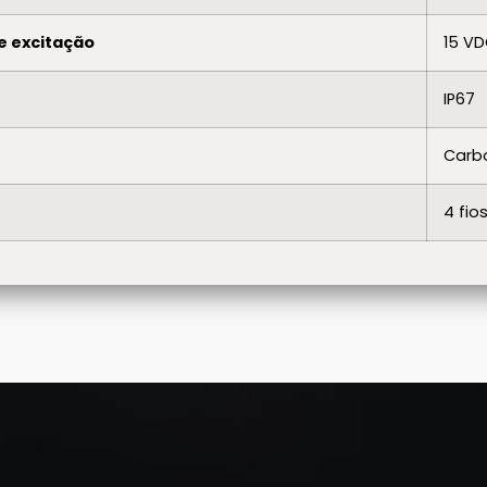
e excitação
15 V
IP67
Carbo
4 fi