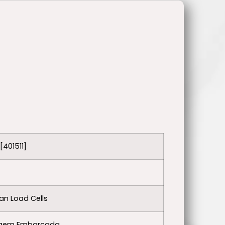
[401511]
n Load Cells
gem Embarcada