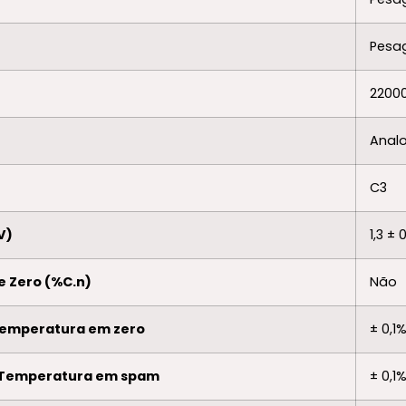
Pesa
2200
Anal
C3
V)
1,3 ± 0
e Zero (%C.n)
Não
Temperatura em zero
± 0,1
 Temperatura em spam
± 0,1