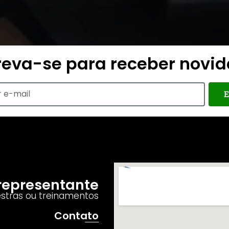
reva-se para receber novi
E
o representante
estras ou treinamentos
Contato