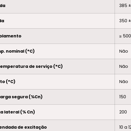
ada
385 ±
da
350 ±
isolamento
≥ 50
p. nominal (°C)
Não
temperatura de serviço (°C)
Não
to (°C)
Não
ecarga segura (%Cn)
150
ga lateral (% Cn)
200
endada de excitação
10 a 