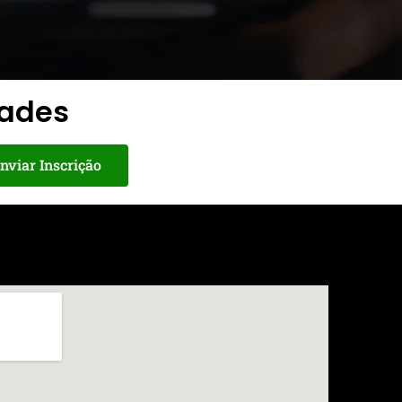
dades
nviar Inscrição