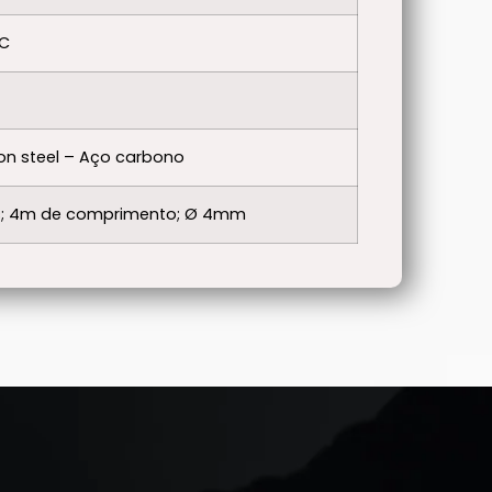
DC
n steel – Aço carbono
os; 4m de comprimento; Ø 4mm