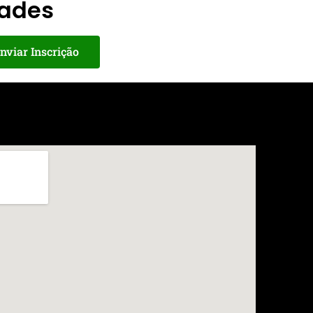
dades
nviar Inscrição