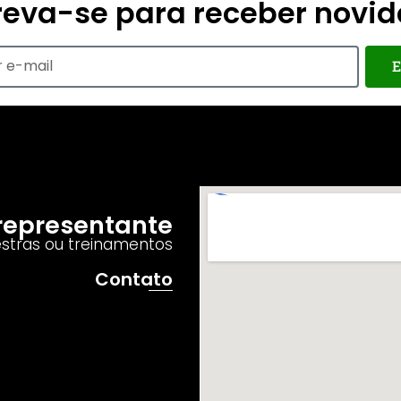
reva-se para receber novi
E
o representante
estras ou treinamentos
Contato