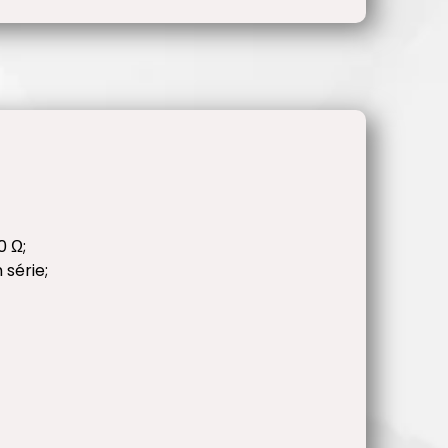
0 Ω;
 série;