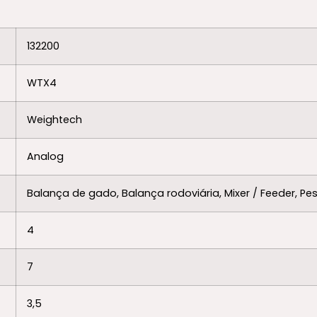
132200
WTX4
Weightech
Analog
Balança de gado, Balança rodoviária, Mixer / Feeder, 
4
7
3,5