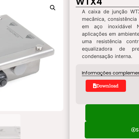
WTX4
A caixa de junção WTX
mecânica, consistência
em aço inoxidável N
aplicações em ambiente
uma resistência contr
equalizadora de pr
condensação interna.
Informações compleme
Download
S