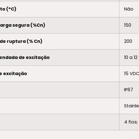
to (°C)
Não
ecarga segura (%Cn)
150
 de ruptura (% Cn)
200
endada de excitação
10 a 1
e excitação
15 VD
IP67
Stainl
4 fio