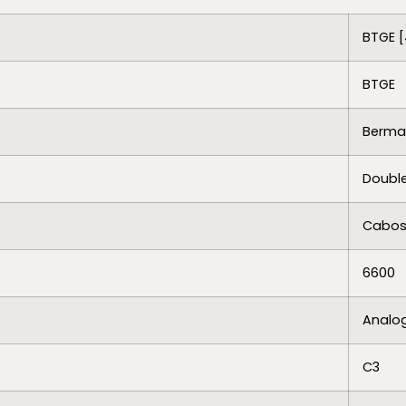
BTGE [
BTGE
Berman
Doubl
Cabos 
6600
Analo
C3