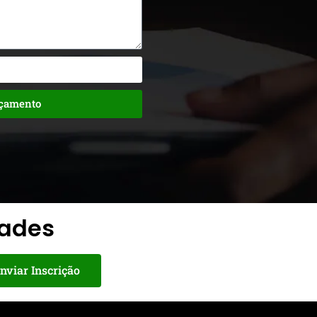
rçamento
dades
nviar Inscrição