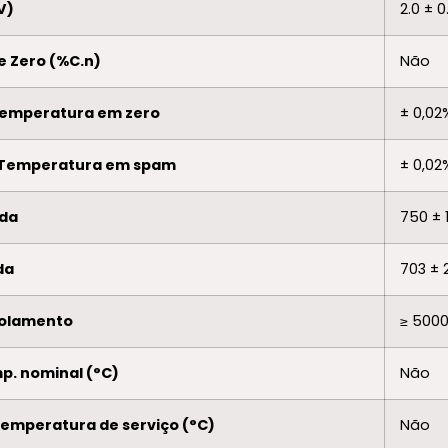
V)
2.0 ± 0
e Zero (%C.n)
Não
Temperatura em zero
± 0,0
 Temperatura em spam
± 0,0
ada
750 ± 
da
703 ± 
isolamento
≥ 500
p. nominal (°C)
Não
temperatura de serviço (°C)
Não