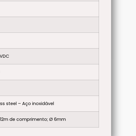
2 VDC
C
ess steel – Aço inoxidável
s; 12m de comprimento; Ø 6mm