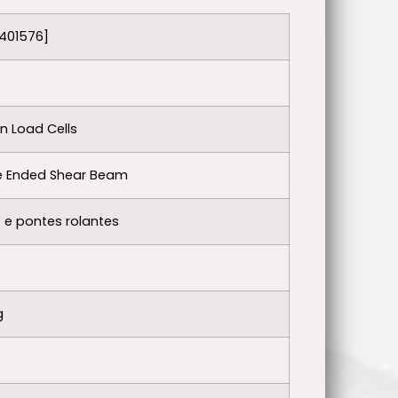
401576]
 Load Cells
e Ended Shear Beam
e pontes rolantes
g