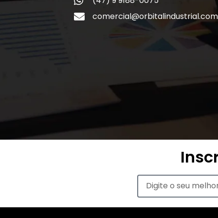
(47) 9 9188-0075
comercial@orbitalindustrial.com
Insc