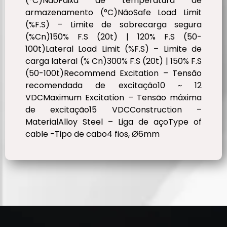
(°C)NãoFaixa de temperatura de
armazenamento (°C)NãoSafe Load Limit
(%F.S) – Limite de sobrecarga segura
(%Cn)150% F.S (20t) | 120% F.S (50-
100t)Lateral Load Limit (%F.S) – Limite de
carga lateral (% Cn)300% F.S (20t) | 150% F.S
(50-100t)Recommend Excitation – Tensão
recomendada de excitação10 ~ 12
VDCMaximum Excitation – Tensão máxima
de excitação15 VDCConstruction –
MaterialAlloy Steel – Liga de açoType of
cable -Tipo de cabo4 fios, Ø6mm