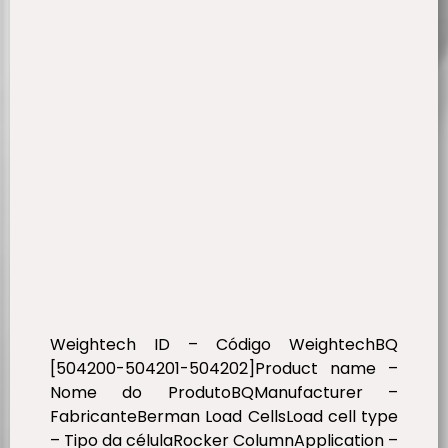
Weightech ID – Código WeightechBQ
[504200-504201-504202]Product name –
Nome do ProdutoBQManufacturer –
FabricanteBerman Load CellsLoad cell type
– Tipo da célulaRocker ColumnApplication –