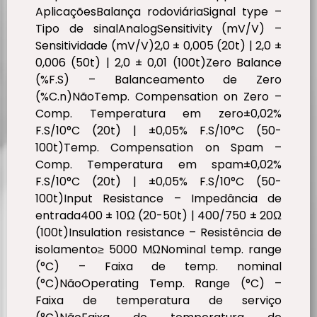
AplicaçõesBalança rodoviáriaSignal type –
Tipo de sinalAnalogSensitivity (mV/V) –
Sensitividade (mV/V)2,0 ± 0,005 (20t) | 2,0 ±
0,006 (50t) | 2,0 ± 0,01 (100t)Zero Balance
(%F.S) – Balanceamento de Zero
(%C.n)NãoTemp. Compensation on Zero –
Comp. Temperatura em zero±0,02%
F.S/10°C (20t) | ±0,05% F.S/10°C (50-
100t)Temp. Compensation on Spam –
Comp. Temperatura em spam±0,02%
F.S/10°C (20t) | ±0,05% F.S/10°C (50-
100t)Input Resistance – Impedância de
entrada400 ± 10Ω (20-50t) | 400/750 ± 20Ω
(100t)Insulation resistance – Resistência de
isolamento≥ 5000 MΩNominal temp. range
(°C) – Faixa de temp. nominal
(°C)NãoOperating Temp. Range (°C) –
Faixa de temperatura de serviço