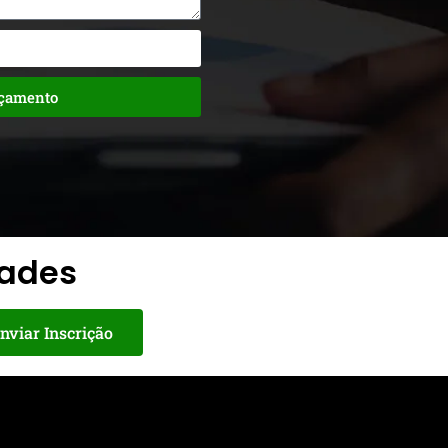
rçamento
dades
nviar Inscrição