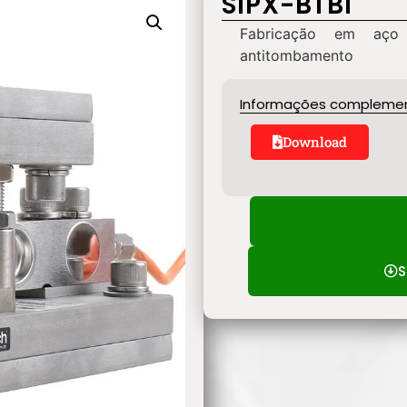
SIPX-BTBI
Fabricação em aço 
antitombamento
Informações compleme
Download
S