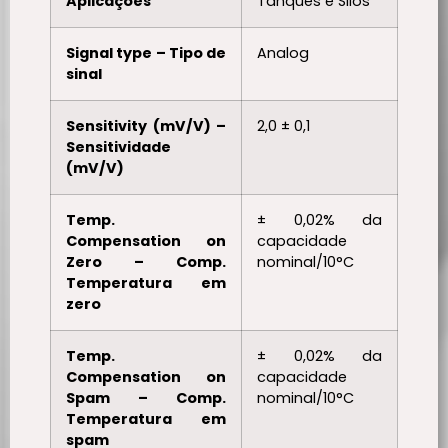
Aplicações
Tanques e Silos
Signal type – Tipo de
Analog
sinal
Sensitivity (mV/V) –
2,0 ± 0,1
Sensitividade
(mV/V)
Temp.
± 0,02% da
Compensation on
capacidade
Zero – Comp.
nominal/10°C
Temperatura em
zero
Temp.
± 0,02% da
Compensation on
capacidade
Spam – Comp.
nominal/10°C
Temperatura em
spam