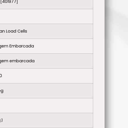
[401977]
n Load Cells
gem Embarcada
gem embarcada
0
og
,1