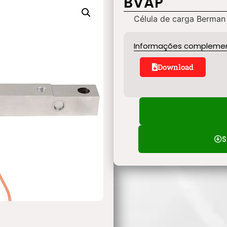
BVAP
Célula de carga Berma
Informações compleme
Download
S