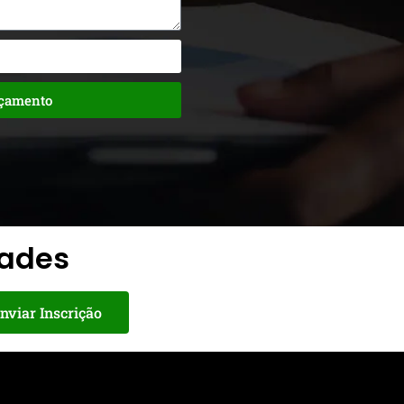
rçamento
dades
nviar Inscrição