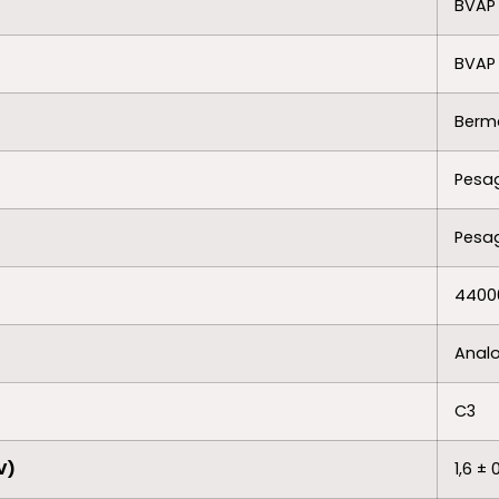
BVAP 
BVAP
Berma
Pesa
Pesa
4400
Anal
C3
V)
1,6 ± 0