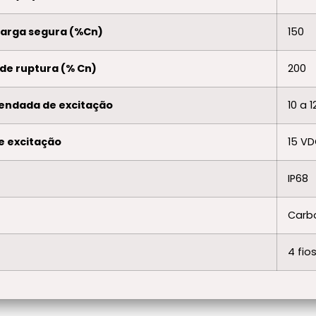
ecarga segura (%Cn)
150
 de ruptura (% Cn)
200
endada de excitação
10 a 
e excitação
15 V
IP68
Carbo
4 fi