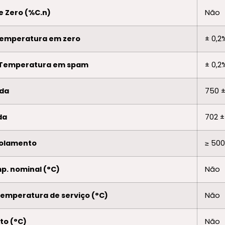
e Zero (%C.n)
Não
Temperatura em zero
± 0,2
 Temperatura em spam
± 0,2
ada
750 
da
702 ±
isolamento
≥ 50
p. nominal (°C)
Não
temperatura de serviço (°C)
Não
to (°C)
Não