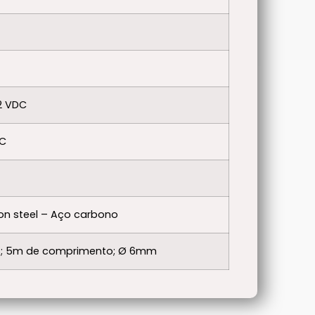
12 VDC
DC
n steel – Aço carbono
os; 5m de comprimento; Ø 6mm