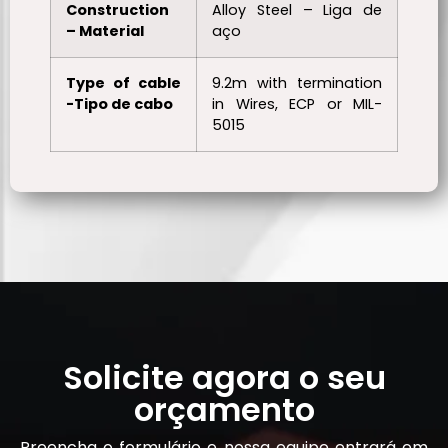
Construction
Alloy Steel – Liga de
– Material
aço
Type of cable
9.2m with termination
-Tipo de cabo
in Wires, ECP or MIL-
5015
Solicite agora o seu
orçamento
Preencha o formulário e nossa equipe entrará em