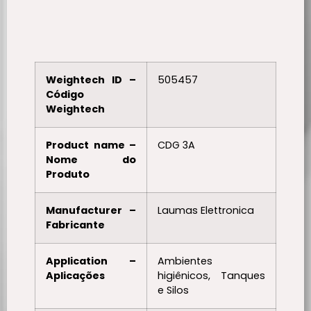
Weightech ID –
505457
Código
Weightech
Product name –
CDG 3A
Nome do
Produto
Manufacturer –
Laumas Elettronica
Fabricante
Application –
Ambientes
Aplicações
higiênicos, Tanques
e Silos