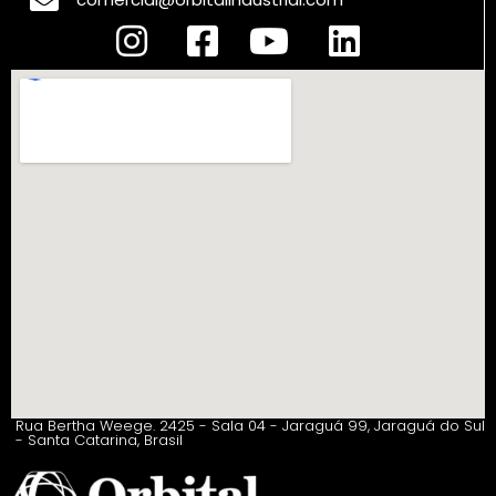
Rua Bertha Weege. 2425 - Sala 04 - Jaraguá 99, Jaraguá do Sul
- Santa Catarina, Brasil