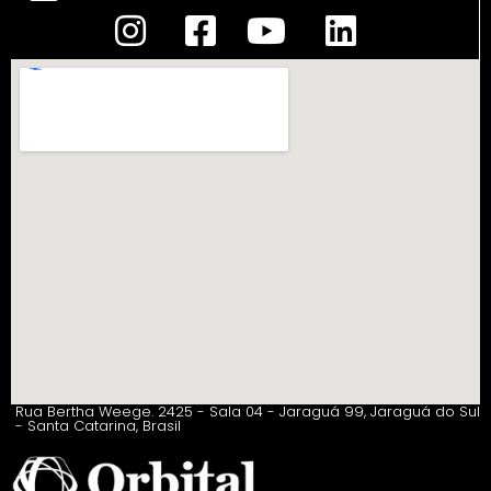
Rua Bertha Weege. 2425 - Sala 04 - Jaraguá 99, Jaraguá do Sul
- Santa Catarina, Brasil