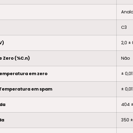
Anal
C3
V)
2,0 ± 
e Zero (%C.n)
Não
Temperatura em zero
± 0,0
 Temperatura em spam
± 0,0
ada
404 ±
da
350 ±