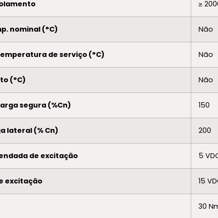
isolamento
≥ 20
p. nominal (°C)
Não
temperatura de serviço (°C)
Não
to (°C)
Não
ecarga segura (%Cn)
150
ga lateral (% Cn)
200
endada de excitação
5 VD
e excitação
15 V
30 N