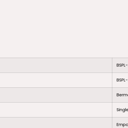
BSPL-
BSPL
Berma
Singl
Empa