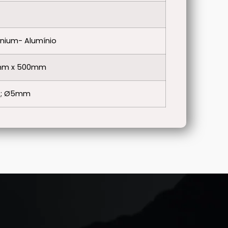
nium- Alumínio
mm x 500mm
os; Ø5mm