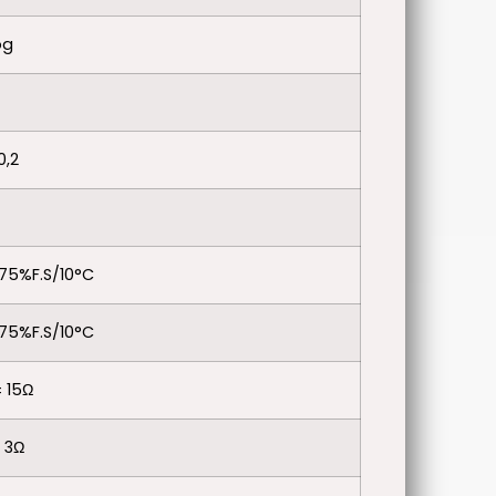
og
0,2
175%F.S/10°C
175%F.S/10°C
 15Ω
 3Ω