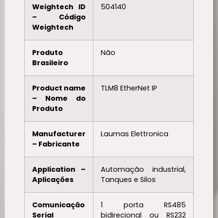
Weightech ID
504140
– Código
Weightech
Produto
Não
Brasileiro
Product name
TLM8 EtherNet IP
– Nome do
Produto
Manufacturer
Laumas Elettronica
– Fabricante
Application –
Automação industrial,
Aplicações
Tanques e Silos
Comunicação
1 porta RS485
Serial
bidirecional ou RS232