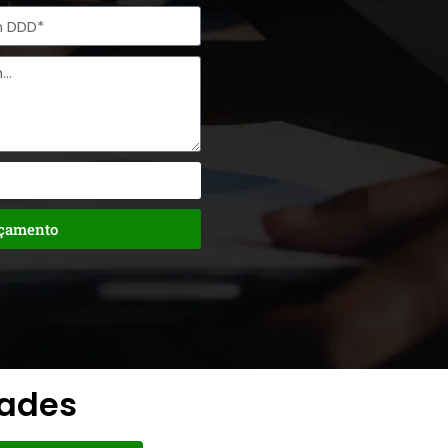
rçamento
dades