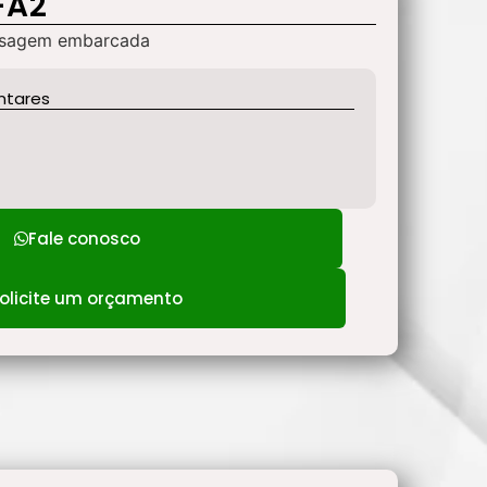
-A2
pesagem embarcada
ntares
Fale conosco
olicite um orçamento