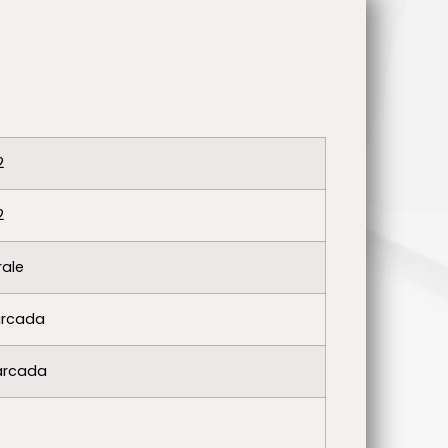
2
2
ale
rcada
rcada