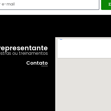
E
o representante
estras ou treinamentos
Contato