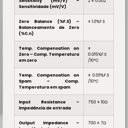
Sensitivity (mV/V) –
2 ± 0.002
Sensitividade (mV/V)
Zero Balance (%F.S) –
± 1.0%F.S
Balanceamento de Zero
(%C.n)
Temp. Compensation on
±
Zero – Comp. Temperatura
0.015%F.S
em zero
/10ºC
Temp. Compensation on
± 0.011%F.S
Spam – Comp.
/10ºC
Temperatura em spam
Input Resistance –
750 ± 10Ω
Impedância de entrada
Output impedance –
700 ± 7Ω