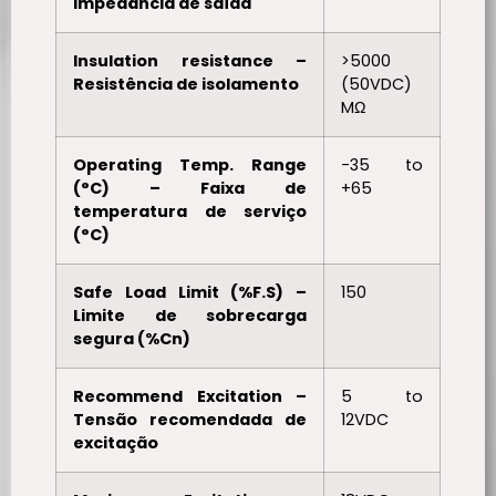
Impedância de saída
Insulation resistance –
>5000
Resistência de isolamento
(50VDC)
MΩ
Operating Temp. Range
-35 to
(°C) – Faixa de
+65
temperatura de serviço
(°C)
Safe Load Limit (%F.S) –
150
Limite de sobrecarga
segura (%Cn)
Recommend Excitation –
5 to
Tensão recomendada de
12VDC
excitação