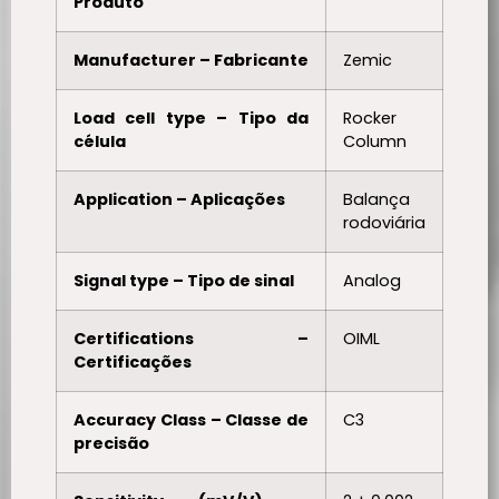
Produto
Manufacturer – Fabricante
Zemic
Load cell type – Tipo da
Rocker
célula
Column
Application – Aplicações
Balança
rodoviária
Signal type – Tipo de sinal
Analog
Certifications –
OIML
Certificações
Accuracy Class – Classe de
C3
precisão