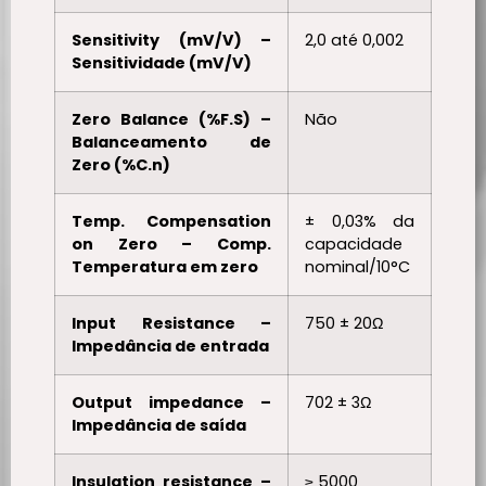
Sensitivity (mV/V) –
2,0 até 0,002
Sensitividade (mV/V)
Zero Balance (%F.S) –
Não
Balanceamento de
Zero (%C.n)
Temp. Compensation
± 0,03% da
on Zero – Comp.
capacidade
Temperatura em zero
nominal/10°C
Input Resistance –
750 ± 20Ω
Impedância de entrada
Output impedance –
702 ± 3Ω
Impedância de saída
Insulation resistance –
≥ 5000