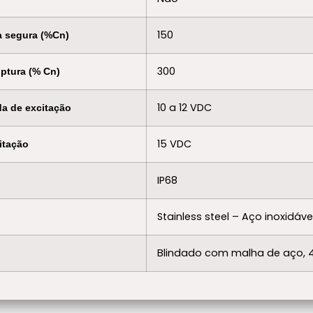
150
ga segura (%Cn)
300
uptura (% Cn)
10 a 12 VDC
a de excitação
15 VDC
itação
IP68
Stainless steel – Aço inoxidáve
Blindado com malha de aço, 