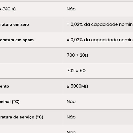
Não
o (%C.n)
± 0,02% da capacidade nomin
atura em zero
± 0,02% da capacidade nomin
eratura em spam
700 ± 20Ω
702 ± 5Ω
≥ 5000MΩ
mento
Não
minal (°C)
Não
atura de serviço (°C)
Não