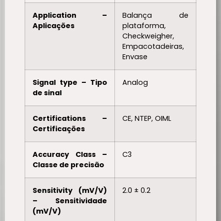
Application –
Balança de
Aplicações
plataforma,
Checkweigher,
Empacotadeiras,
Envase
Signal type – Tipo
Analog
de sinal
Certifications –
CE, NTEP, OIML
Certificações
Accuracy Class –
C3
Classe de precisão
Sensitivity (mV/V)
2.0 ± 0.2
– Sensitividade
(mV/V)