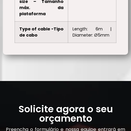
size – Tamanho
máx. da
plataforma
Type of cable -Tipo
Length: 6m |
de cabo
Diameter: Ø5mm
Solicite agora o seu
orçamento
Preencha o formulário e nossa equipe entrará em