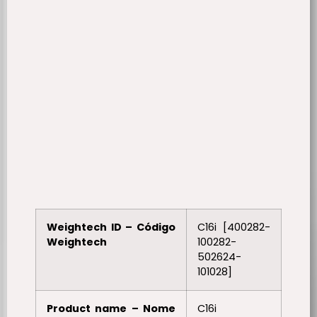
Weightech ID – Código
C16i [400282-
Weightech
100282-
502624-
101028]
Product name – Nome
C16i