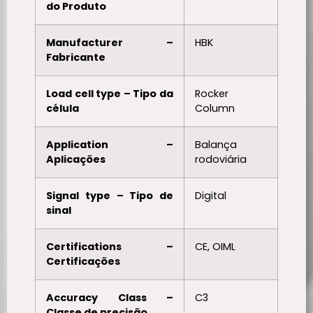
do Produto
Manufacturer –
HBK
Fabricante
Load cell type – Tipo da
Rocker
célula
Column
Application –
Balança
Aplicações
rodoviária
Signal type – Tipo de
Digital
sinal
Certifications –
CE, OIML
Certificações
Accuracy Class –
C3
Classe de precisão