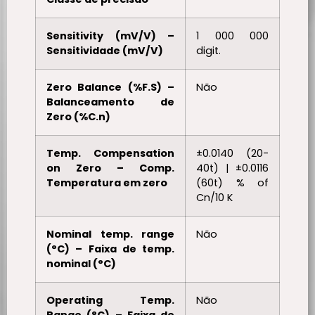
Sensitivity (mV/V) –
1 000 000
Sensitividade (mV/V)
digit.
Zero Balance (%F.S) –
Não
Balanceamento de
Zero (%C.n)
Temp. Compensation
±0.0140 (20-
on Zero – Comp.
40t) | ±0.0116
Temperatura em zero
(60t) % of
Cn/10 K
Nominal temp. range
Não
(°C) – Faixa de temp.
nominal (°C)
Operating Temp.
Não
Range (°C) – Faixa de