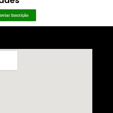
dades
nviar Inscrição