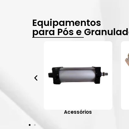
Equipamentos
para Pós e Granula
vulas
Acessórios