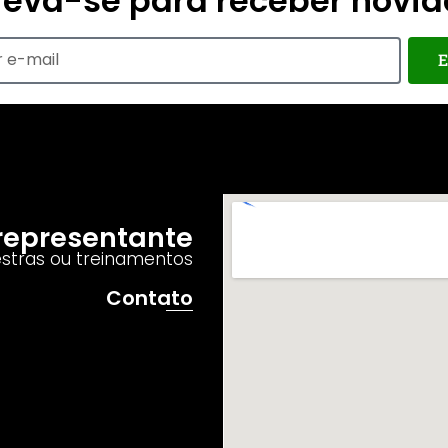
reva-se para receber novi
E
o representante
estras ou treinamentos
Contato