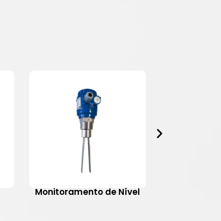
Monitoramento de Nível
Motovib