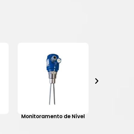
Monitoramento de Nível
Motovib