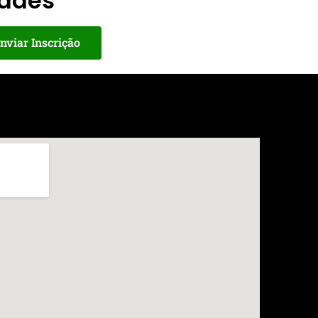
dades
nviar Inscrição