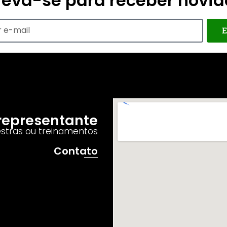
reva-se para receber novi
E
o representante
estras ou treinamentos
Contato