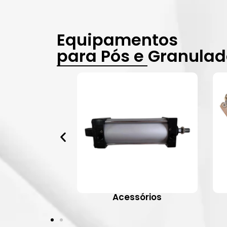
Equipamentos
para Pós e Granula
vulas
Acessórios