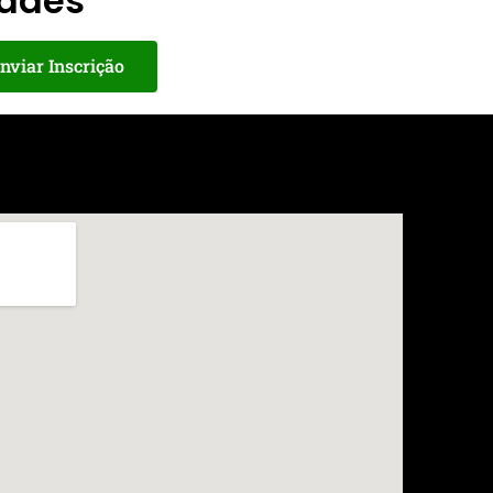
dades
nviar Inscrição