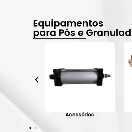
Equipamentos
para Pós e Granula
vulas
Acessórios