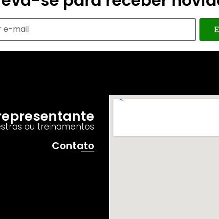
reva-se para receber novi
E
o representante
estras ou treinamentos
Contato