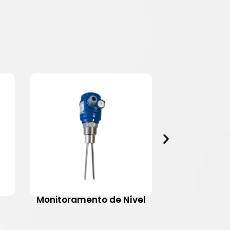
Monitoramento de Nível
Motovib