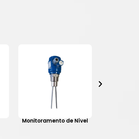
Monitoramento de Nível
Motovib