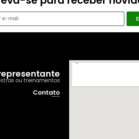
reva-se para receber novi
E
o representante
estras ou treinamentos
Contato