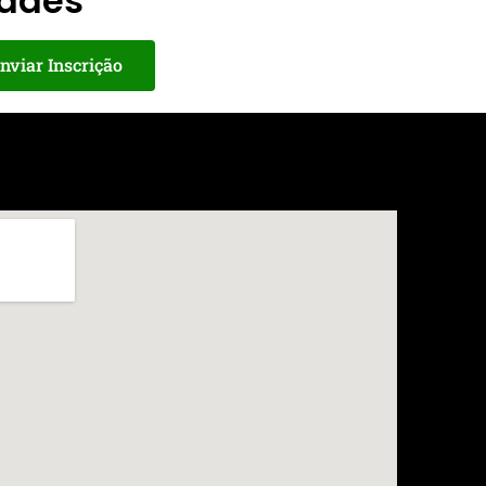
dades
nviar Inscrição