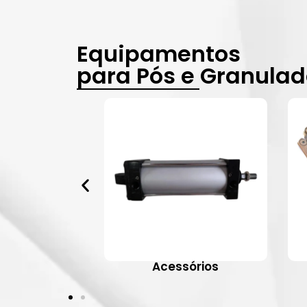
Equipamentos
para Pós e Granula
vulas
Acessórios