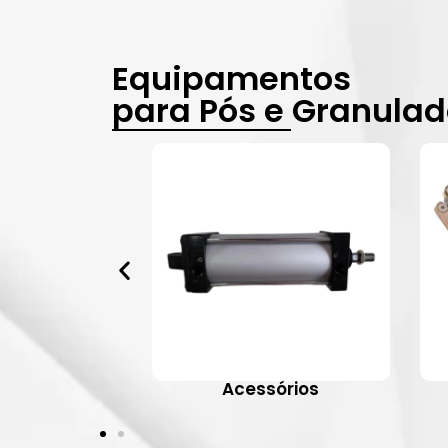
Equipamentos
para Pós e Granula
vulas
Acessórios