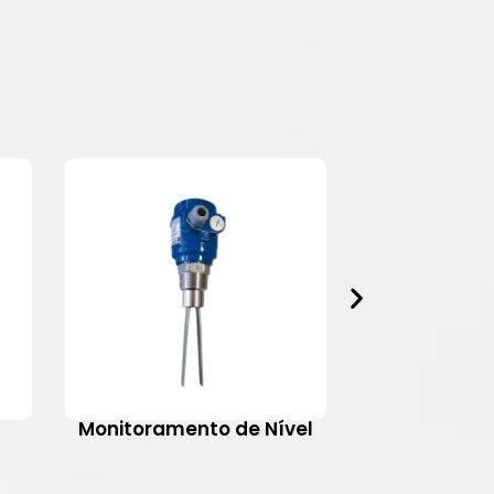
Monitoramento de Nível
Motovib