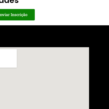
dades
nviar Inscrição