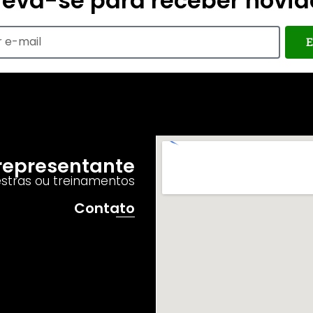
reva-se para receber novi
E
o representante
estras ou treinamentos
Contato