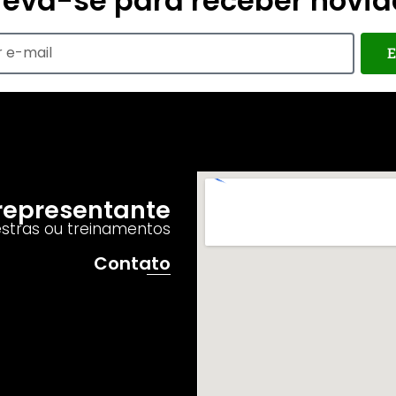
reva-se para receber novi
E
o representante
estras ou treinamentos
Contato