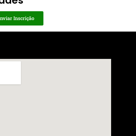
dades
nviar Inscrição