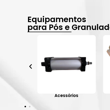
Equipamentos
para Pós e Granula
vulas
Acessórios