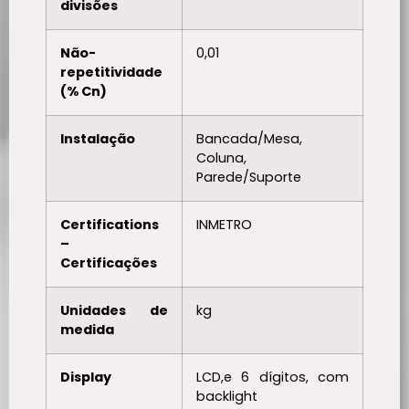
divisões
Não-
0,01
repetitividade
(% Cn)
Instalação
Bancada/Mesa,
Coluna,
Parede/Suporte
Certifications
INMETRO
–
Certificações
Unidades de
kg
medida
Display
LCD,e 6 dígitos, com
backlight