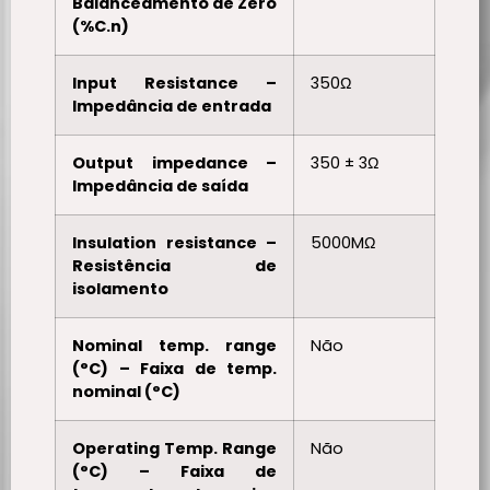
Balanceamento de Zero
(%C.n)
Input Resistance –
350Ω
Impedância de entrada
Output impedance –
350 ± 3Ω
Impedância de saída
Insulation resistance –
5000MΩ
Resistência de
isolamento
Nominal temp. range
Não
(°C) – Faixa de temp.
nominal (°C)
Operating Temp. Range
Não
(°C) – Faixa de