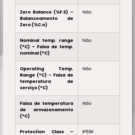
Zero Balance (%F.S) –
Não
Balanceamento de
Zero (%C.n)
Nominal temp. range
Não
(°C) – Faixa de temp.
nominal (°C)
Operating Temp.
Não
Range (°C) – Faixa de
temperatura de
serviço (°C)
Faixa de temperatura
Não
de armazenamento
(°C)
Protection Class –
IP69K