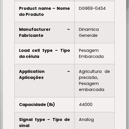
Product name – Nome
DG969-0434
do Produto
Manufacturer –
Dinamica
Fabricante
Generale
Load cell type – Tipo
Pesagem
da célula
Embarcada
Application –
Agricultura de
Aplicações
precisão,
Pesagem
embarcada
Capacidade (lb)
44000
Signal type – Tipo de
Analog
sinal