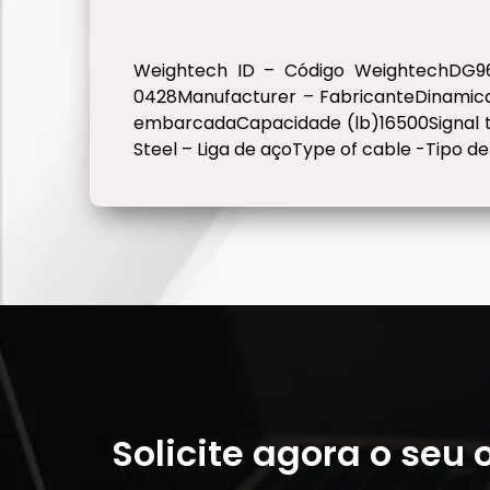
Weightech ID – Código WeightechDG
0428Manufacturer – FabricanteDinamica
embarcadaCapacidade (lb)16500Signal ty
Steel – Liga de açoType of cable -Tipo d
Solicite agora o seu