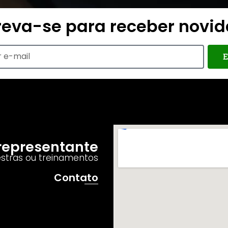
reva-se para receber novi
E
o representante
estras ou treinamentos
Contato