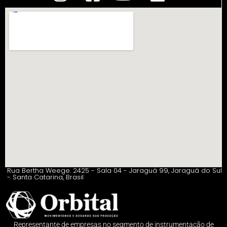
Rua Bertha Weege. 2425 - Sala 04 - Jaraguá 99, Jaraguá do Sul
- Santa Catarina, Brasil
Representante de empresas no segmento de instrumentação de