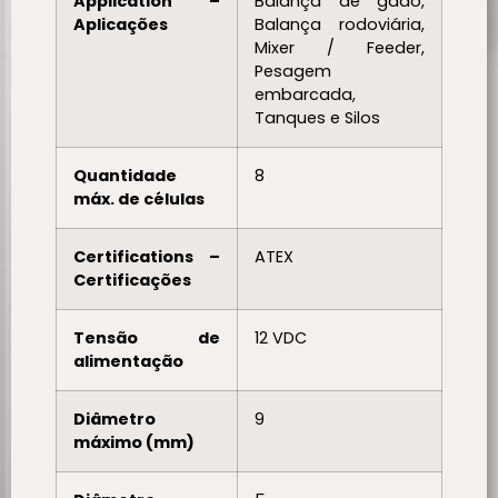
Application –
Balança de gado,
Aplicações
Balança rodoviária,
Mixer / Feeder,
Pesagem
embarcada,
Tanques e Silos
Quantidade
8
máx. de células
Certifications –
ATEX
Certificações
Tensão de
12 VDC
alimentação
Diâmetro
9
máximo (mm)