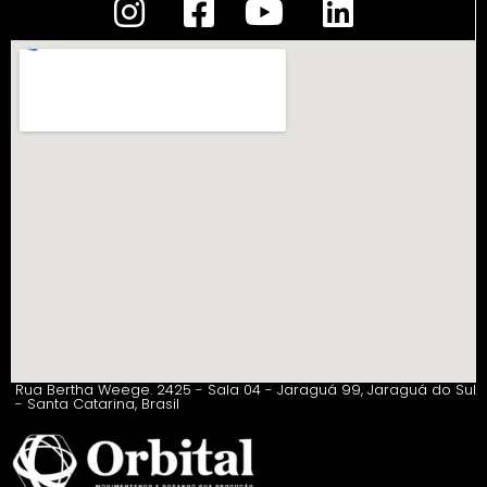
Rua Bertha Weege. 2425 - Sala 04 - Jaraguá 99, Jaraguá do Sul
- Santa Catarina, Brasil