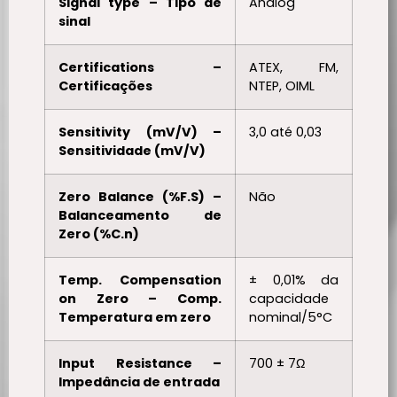
Signal type – Tipo de
Analog
sinal
Certifications –
ATEX, FM,
Certificações
NTEP, OIML
Sensitivity (mV/V) –
3,0 até 0,03
Sensitividade (mV/V)
Zero Balance (%F.S) –
Não
Balanceamento de
Zero (%C.n)
Temp. Compensation
± 0,01% da
on Zero – Comp.
capacidade
Temperatura em zero
nominal/5°C
Input Resistance –
700 ± 7Ω
Impedância de entrada