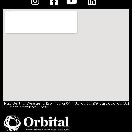
Rua Bertha Weege. 2425 - Sala 04 - Jaraguá 99, Jaraguá do Sul
- Santa Catarina, Brasil