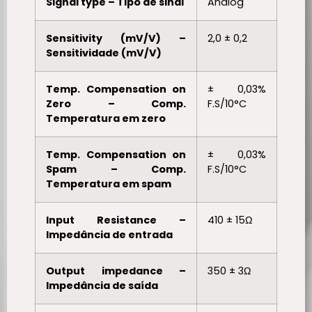
Signal type – Tipo de sinal
Analog
Sensitivity (mV/V) –
2,0 ± 0,2
Sensitividade (mV/V)
Temp. Compensation on
± 0,03%
Zero – Comp.
F.S/10°C
Temperatura em zero
Temp. Compensation on
± 0,03%
Spam – Comp.
F.S/10°C
Temperatura em spam
Input Resistance –
410 ± 15Ω
Impedância de entrada
Output impedance –
350 ± 3Ω
Impedância de saída