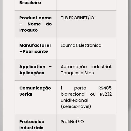
Brasileiro
Product name
TLB PROFINET/IO
– Nome do
Produto
Manufacturer
Laumas Elettronica
– Fabricante
Application –
Automação industrial,
Aplicações
Tanques e Silos
Comunicação
1 porta RS485
Serial
bidirecional ou RS232
unidirecional
(selecionável)
Protocolos
ProfiNet/IO
industriais