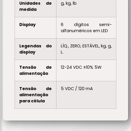
Unidades de
g, kg, lb
medida
Display
6 dígitos semi-
alfanuméricos em LED
Legendas do
LÍQ., ZERO, ESTÁVEL, kg, g,
display
L.
Tensão de
12-24 VDC ±10% 5W
alimentação
Tensão de
5 VDC / 120 mA
alimentação
para célula