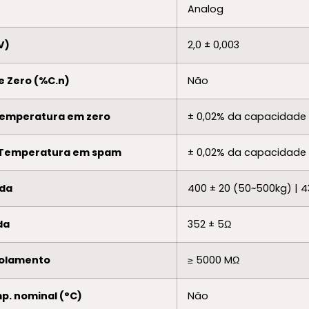
Analog
V)
2,0 ± 0,003
e Zero (%C.n)
Não
Temperatura em zero
± 0,02% da capacidade
 Temperatura em spam
± 0,02% da capacidade
ada
400 ± 20 (50~500kg) | 430
da
352 ± 5Ω
isolamento
≥ 5000 MΩ
p. nominal (°C)
Não