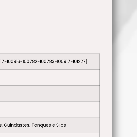
917-100916-100782-100783-100917-101227]
, Guindastes, Tanques e Silos