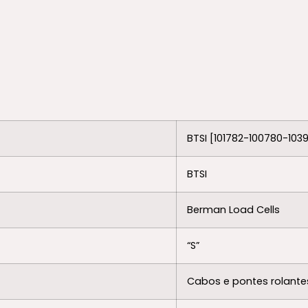
BTSI [101782-100780-103
BTSI
Berman Load Cells
“S”
Cabos e pontes rolantes