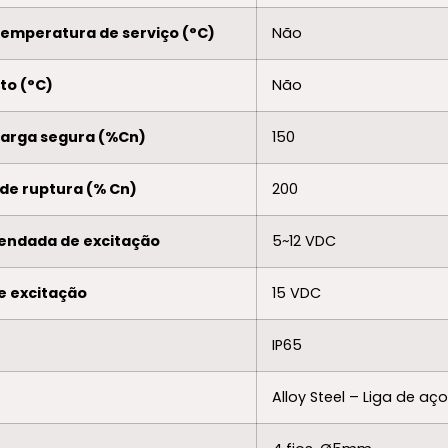
temperatura de serviço (°C)
Não
to (°C)
Não
ecarga segura (%Cn)
150
 de ruptura (% Cn)
200
endada de excitação
5~12 VDC
e excitação
15 VDC
IP65
Alloy Steel – Liga de aço