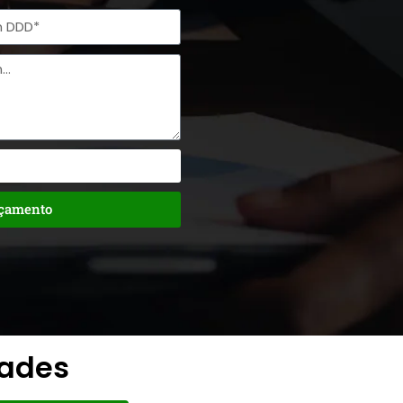
rçamento
dades