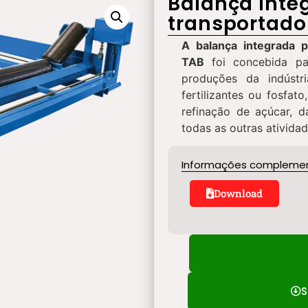
Balança inte
transportado
A balança integrada p
TAB
foi concebida pa
produções da indústri
fertilizantes ou fosfat
refinação de açúcar, d
todas as outras atividad
Informações compleme
Download
S