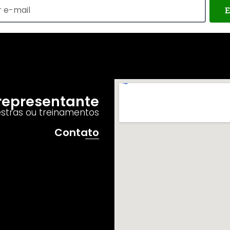
E
o representante
estras ou treinamentos
Contato