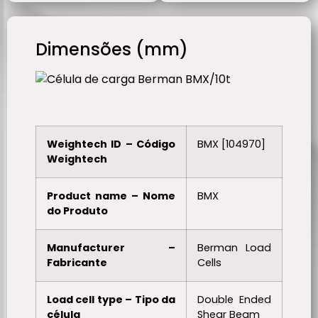
Dimensões (mm)
Weightech ID – Código
BMX [104970]
Weightech
Product name – Nome
BMX
do Produto
Manufacturer –
Berman Load
Fabricante
Cells
Load cell type – Tipo da
Double Ended
célula
Shear Beam