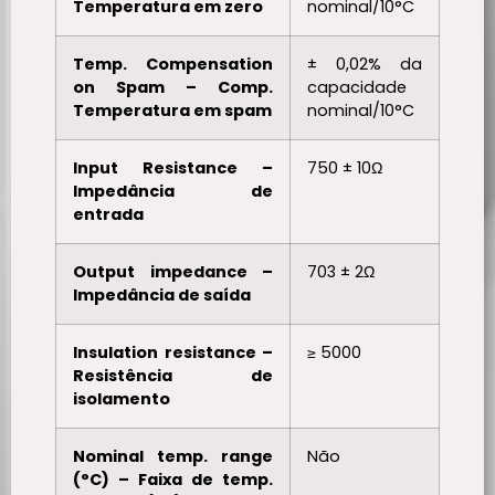
Temperatura em zero
nominal/10°C
Temp. Compensation
± 0,02% da
on Spam – Comp.
capacidade
Temperatura em spam
nominal/10°C
Input Resistance –
750 ± 10Ω
Impedância de
entrada
Output impedance –
703 ± 2Ω
Impedância de saída
Insulation resistance –
≥ 5000
Resistência de
isolamento
Nominal temp. range
Não
(°C) – Faixa de temp.