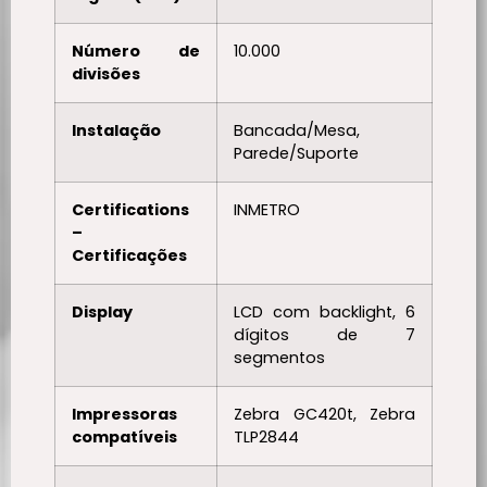
Número de
10.000
divisões
Instalação
Bancada/Mesa,
Parede/Suporte
Certifications
INMETRO
–
Certificações
Display
LCD com backlight, 6
dígitos de 7
segmentos
Impressoras
Zebra GC420t, Zebra
compatíveis
TLP2844