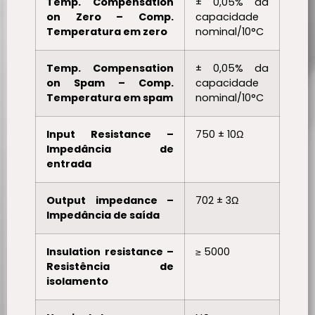
Temp. Compensation
± 0,05% da
on Zero – Comp.
capacidade
Temperatura em zero
nominal/10°C
Temp. Compensation
± 0,05% da
on Spam – Comp.
capacidade
Temperatura em spam
nominal/10°C
Input Resistance –
750 ± 10Ω
Impedância de
entrada
Output impedance –
702 ± 3Ω
Impedância de saída
Insulation resistance –
≥ 5000
Resistência de
isolamento