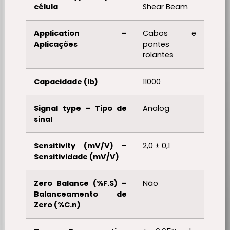
célula
Shear Beam
Application –
Cabos e
Aplicações
pontes
rolantes
Capacidade (lb)
11000
Signal type – Tipo de
Analog
sinal
Sensitivity (mV/V) –
2,0 ± 0,1
Sensitividade (mV/V)
Zero Balance (%F.S) –
Não
Balanceamento de
Zero (%C.n)