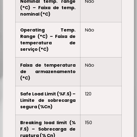
Nominal temp. range
Não
(°C) – Faixa de temp.
nominal (°C)
Operating Temp.
Não
Range (°C) – Faixa de
temperatura de
serviço (°C)
Faixa de temperatura
Não
de armazenamento
(°C)
Safe Load Limit (%F.S) –
120
Limite de sobrecarga
segura (%Cn)
Breaking load limit (%
150
F.S) – Sobrecarga de
ruptura (% Cn)